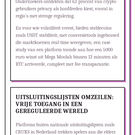
Onderzoekers ontdekten dat 62 procent van crypto-
gebruikers privacy als hoofdreden kiest, vooral in
regio's met strenge regulering.
En voor wie volatiliteit vreest, bieden stablecoins
zoals USDT stabiliteit, met conversietools ingebouwd
die marktkoersen real-time weergeven; een case
study van een platform toonde aan hoe een 5000
euro winst uit Mega Moolah binnen 12 minuten als
BTC arriveerde, compleet met fee-transparantie.
UITSLUITINGSLIJSTEN OMZEILEN:
VRIJE TOEGANG IN EEN
GEREGULEERDE WERELD
Platforms buiten nationale uitsluitingslijsten zoals
CRUKS in Nederland trekken spelers aan die elders