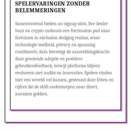
SPELERVARINGEN ZONDER
BELEMMERINGEN
Samenvattend bieden no-signup slots, live dealer
buzz en crypto cashouts een frictionless pad naar
fortuinen in exclusion-dodging realms, waar
technologie snelheid, privacy en spanning
combineert; data bevestigt de aantrekkingskracht
door groeiende adoptie en positieve
gebruikersfeedback, terwijl platforms blijven
evolueren met audits en innovaties. Spelers vinden
hier een wereld vol kansen, gesteund door feiten en
cijfers die de shift onderstrepen naar direct,
anoniem gokken.