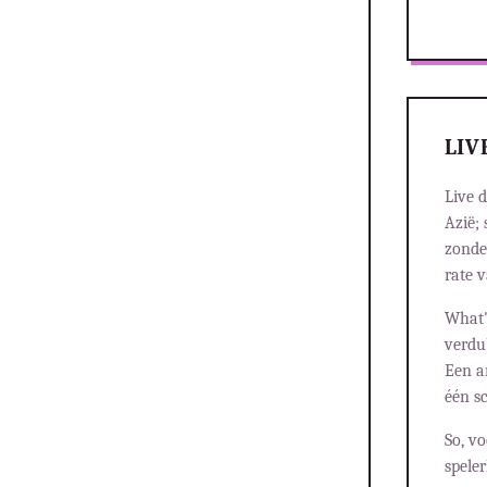
LIV
Live 
Azië; 
zonder
rate v
What's
verdub
Een a
één sc
So, vo
speler