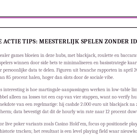
E ACTIE TIPS: MEESTERLIJK SPELEN ZONDER I
dealer games bloeien in deze hubs, met blackjack, roulette en baccar
spelers winnen door side bets te minimaliseren en basisstrategie kaart
 persoonlijke data te delen. Figuren uit branche rapporten in april 2
an 85 procent halen, hoger dan slots door de sociale vibe.
 interesting is hoe martingale-aanpassingen werken in low-table limi
bel alleen na losses tot een cap van vier stappen, want no-verify hu
nekdote van een regelmatige: hij cashde 2.000 euro uit blackjack na
herm; data bevestigt dat dit de hourly win rate naar 12 procent duwt 
or live poker variants zoals Casino Hold'em, focus op positionele pla
historie tracken; het resultaat is een level playing field waar nieu