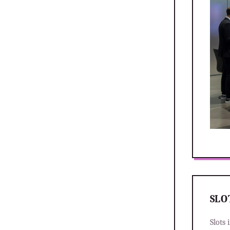
SLO
Slots