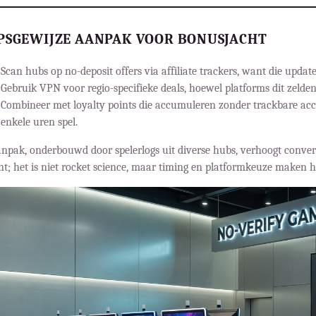
PSGEWIJZE AANPAK VOOR BONUSJACHT
Scan hubs op no-deposit offers via affiliate trackers, want die updat
Gebruik VPN voor regio-specifieke deals, hoewel platforms dit zelden
Combineer met loyalty points die accumuleren zonder trackbare acco
enkele uren spel.
anpak, onderbouwd door spelerlogs uit diverse hubs, verhoogt conver
t; het is niet rocket science, maar timing en platformkeuze maken he