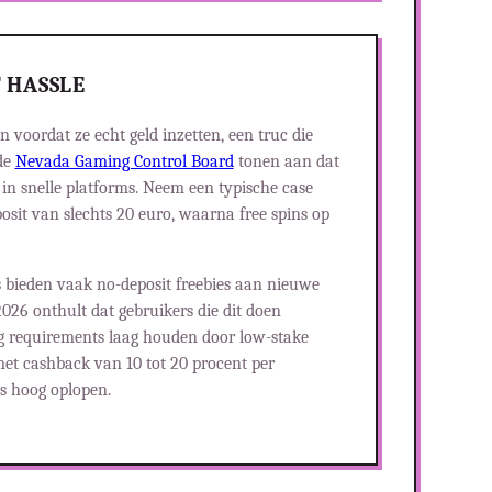
 HASSLE
 voordat ze echt geld inzetten, een truc die
 de
Nevada Gaming Control Board
tonen aan dat
in snelle platforms. Neem een typische case
sit van slechts 20 euro, waarna free spins op
 bieden vaak no-deposit freebies aan nieuwe
 2026 onthult dat gebruikers die dit doen
ng requirements laag houden door low-stake
met cashback van 10 tot 20 procent per
es hoog oplopen.