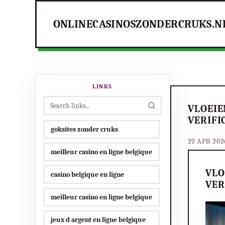
ONLINECASINOSZONDERCRUKS.N
LINKS
VLOEIE
VERIFI
goksites zonder cruks
22 APR 202
meilleur casino en ligne belgique
VLO
casino belgique en ligne
VER
meilleur casino en ligne belgique
jeux d argent en ligne belgique