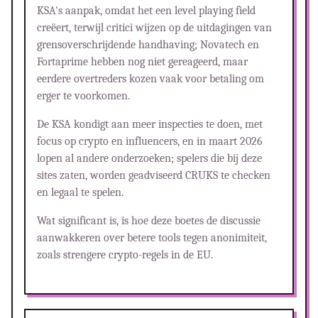
KSA's aanpak, omdat het een level playing field
creëert, terwijl critici wijzen op de uitdagingen van
grensoverschrijdende handhaving; Novatech en
Fortaprime hebben nog niet gereageerd, maar
eerdere overtreders kozen vaak voor betaling om
erger te voorkomen.
De KSA kondigt aan meer inspecties te doen, met
focus op crypto en influencers, en in maart 2026
lopen al andere onderzoeken; spelers die bij deze
sites zaten, worden geadviseerd CRUKS te checken
en legaal te spelen.
Wat significant is, is hoe deze boetes de discussie
aanwakkeren over betere tools tegen anonimiteit,
zoals strengere crypto-regels in de EU.