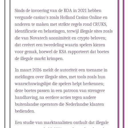
Sinds de invoering van de KOA in 2021 hebben
vergunde casino's zoals Holland Casino Online en
anderen te maken met strikte regels rond CRUKS,
identificatie en belastingen, terwijl illegale sites zoals
die van Novatech anonimiteit en crypto beloven;
dat creëert een tweedeling waarin spelers kiezen
voor gemak, hoewel de KSA rapporteert dat boetes
de illegale markt krimpen.
In maart 2026 meldt de autoriteit een toename in
meldingen over illegale sites, met tools zoals hun
waarschuwingslijst die spelers helpt herkennen;
deze boetes passen in een patroon van strengere
handhaving, na eerdere acties tegen andere
buitenlandse operators die Nederlandse klanten
bedienden.
Een studie van marktanalisten onthult dat illegale