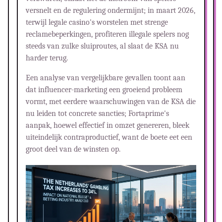
versnelt en de regulering ondermijnt; in maart 2026,
terwijl legale casino's worstelen met strenge
reclamebeperkingen, profiteren illegale spelers nog
steeds van zulke sluiproutes, al slaat de KSA nu
harder terug.
Een analyse van vergelijkbare gevallen toont aan
dat influencer-marketing een groeiend probleem
vormt, met eerdere waarschuwingen van de KSA die
nu leiden tot concrete sancties; Fortaprime's
aanpak, hoewel effectief in omzet genereren, bleek
uiteindelijk contraproductief, want de boete eet een
groot deel van de winsten op.