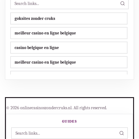
goksites zonder cruks
meilleur casino en ligne belgique
casino belgique en ligne
meilleur casino en ligne belgique
jeux d argent en ligne belgique
jeux d’argent en ligne
online casino zonder cruks
© 2026 onlinecasinoszondercruks.nl. All rights reserved.
online goksites
GUIDES
legale bookmakers