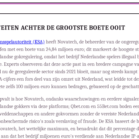
FEITEN ACHTER DE GROOTSTE BOETE OOIT
nsspelautoriteit (KSA)
heeft Novatech, de beheerder van de ongeregu
fen met een boete van 24,84 miljoen euro; dit markeert de hoogste st
landse gokregulering, omdat het bedrijf Nederlandse spelers illegaal
e. Experts observeren dat deze actie past in een bredere campagne v
 nu de gereguleerde sector sinds 2021 bloeit, maar nog steeds kampt 
-cijfers een fors deel van zijn omzet uit Nederland, wat leidde tot de
ete zelfs 100 miljoen euro kunnen bedragen, gebaseerd op de geschat
pvalt is hoe Novatech, ondanks waarschuwingen en eerdere signalen,
landse gokkers via deze platforms; Qbet.com en 55Bet.com boden een
weddenschappen en andere gokvormen zonder de vereiste Nederlands
onbeschermde risico's zoals verslaving of fraude. De KSA baseert de 
ovatech, het wettelijke maximum, en benadrukt dat dit percentage de 
 aan dat het bedrijf miljoenen euro's verdiende aan Nederlandse IP-a