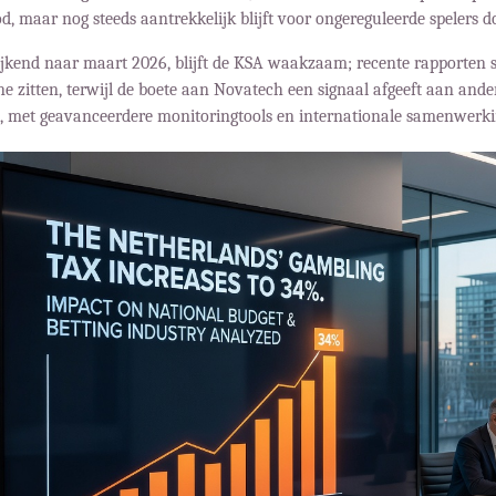
, maar nog steeds aantrekkelijk blijft voor ongereguleerde spelers d
ijkend naar maart 2026, blijft de KSA waakzaam; recente rapporten s
ne zitten, terwijl de boete aan Novatech een signaal afgeeft aan ande
, met geavanceerdere monitoringtools en internationale samenwerki