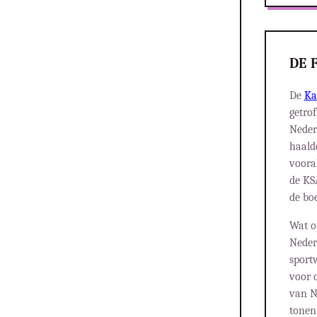
DE 
De
Ka
getrof
Neder
haald
vooral
de KSA
de bo
Wat o
Neder
sport
voor 
van N
tonen