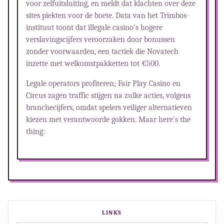
voor zelfuitsluiting, en meldt dat klachten over deze
sites piekten voor de boete. Data van het Trimbos-
instituut toont dat illegale casino's hogere
verslavingscijfers veroorzaken door bonussen
zonder voorwaarden, een tactiek die Novatech
inzette met welkomstpakketten tot €500.
Legale operators profiteren; Fair Play Casino en
Circus zagen traffic stijgen na zulke acties, volgens
branchecijfers, omdat spelers veiliger alternatieven
kiezen met verantwoorde gokken. Maar here's the
thing:
LINKS