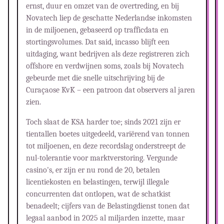
ernst, duur en omzet van de overtreding, en bij
Novatech liep de geschatte Nederlandse inkomsten
in de miljoenen, gebaseerd op trafficdata en
stortingsvolumes. Dat said, incasso blijft een
uitdaging, want bedrijven als deze registreren zich
offshore en verdwijnen soms, zoals bij Novatech
gebeurde met die snelle uitschrijving bij de
Curaçaose KvK – een patroon dat observers al jaren
zien.
Toch slaat de KSA harder toe; sinds 2021 zijn er
tientallen boetes uitgedeeld, variërend van tonnen
tot miljoenen, en deze recordslag onderstreept de
nul-tolerantie voor marktverstoring. Vergunde
casino's, er zijn er nu rond de 20, betalen
licentiekosten en belastingen, terwijl illegale
concurrenten dat ontlopen, wat de schatkist
benadeelt; cijfers van de Belastingdienst tonen dat
legaal aanbod in 2025 al miljarden inzette, maar