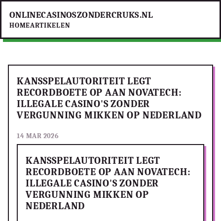
ONLINECASINOSZONDERCRUKS.NL
HOME
ARTIKELEN
KANSSPELAUTORITEIT LEGT
RECORDBOETE OP AAN NOVATECH:
ILLEGALE CASINO'S ZONDER
VERGUNNING MIKKEN OP NEDERLAND
14 MAR 2026
KANSSPELAUTORITEIT LEGT
RECORDBOETE OP AAN NOVATECH:
ILLEGALE CASINO'S ZONDER
VERGUNNING MIKKEN OP
NEDERLAND