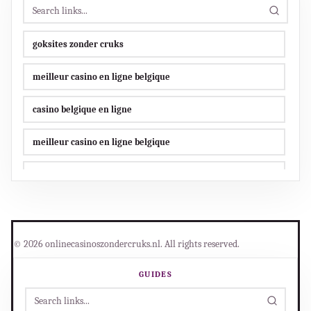
goksites zonder cruks
meilleur casino en ligne belgique
casino belgique en ligne
meilleur casino en ligne belgique
jeux d argent en ligne belgique
jeux d’argent en ligne
online casino zonder cruks
© 2026 onlinecasinoszondercruks.nl. All rights reserved.
online goksites
GUIDES
legale bookmakers