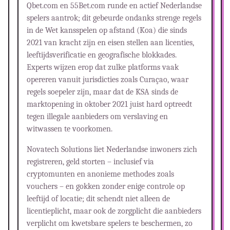
Qbet.com en 55Bet.com runde en actief Nederlandse
spelers aantrok; dit gebeurde ondanks strenge regels
in de Wet kansspelen op afstand (Koa) die sinds
2021 van kracht zijn en eisen stellen aan licenties,
leeftijdsverificatie en geografische blokkades.
Experts wijzen erop dat zulke platforms vaak
opereren vanuit jurisdicties zoals Curaçao, waar
regels soepeler zijn, maar dat de KSA sinds de
marktopening in oktober 2021 juist hard optreedt
tegen illegale aanbieders om verslaving en
witwassen te voorkomen.
Novatech Solutions liet Nederlandse inwoners zich
registreren, geld storten – inclusief via
cryptomunten en anonieme methodes zoals
vouchers – en gokken zonder enige controle op
leeftijd of locatie; dit schendt niet alleen de
licentieplicht, maar ook de zorgplicht die aanbieders
verplicht om kwetsbare spelers te beschermen, zo