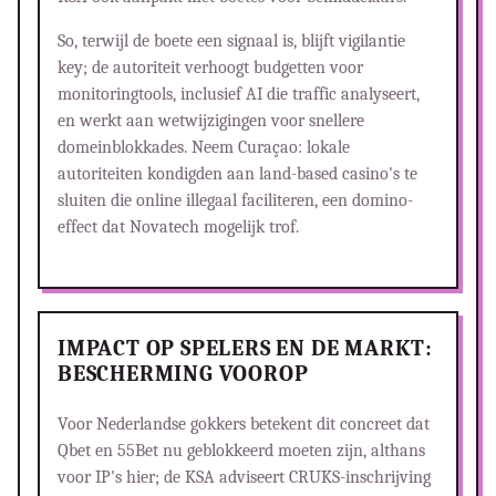
So, terwijl de boete een signaal is, blijft vigilantie
key; de autoriteit verhoogt budgetten voor
monitoringtools, inclusief AI die traffic analyseert,
en werkt aan wetwijzigingen voor snellere
domeinblokkades. Neem Curaçao: lokale
autoriteiten kondigden aan land-based casino's te
sluiten die online illegaal faciliteren, een domino-
effect dat Novatech mogelijk trof.
IMPACT OP SPELERS EN DE MARKT:
BESCHERMING VOOROP
Voor Nederlandse gokkers betekent dit concreet dat
Qbet en 55Bet nu geblokkeerd moeten zijn, althans
voor IP's hier; de KSA adviseert CRUKS-inschrijving