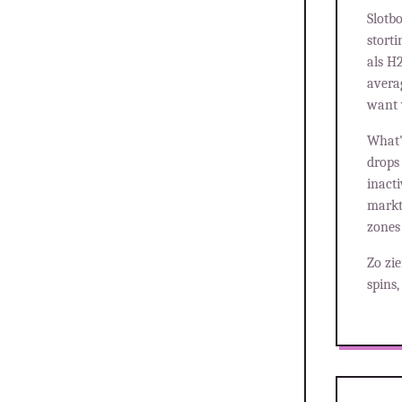
Slotbo
storti
als H
averag
want v
What'
drops
inacti
markte
zones
Zo zi
spins,