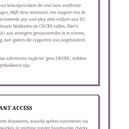
an betaalproviders die real-time verificatie
gen, blijft data minimaal; een rapport van de
censeerde pay-and-play sites voldoet aan EU-
ationale blokkades als CRUKS vallen. Hier's
SA) aan strengere grenscontroles in te voeren,
ng, met spelers die rapporten van ongehinderd
ino adverteren expliciet 'geen CRUKS', trekken
geblokkeerd zijn.
ANT ACCESS
rite domineren, waarbij spelers autoriseren via
erwerken in realtime zonder handmatige checks.