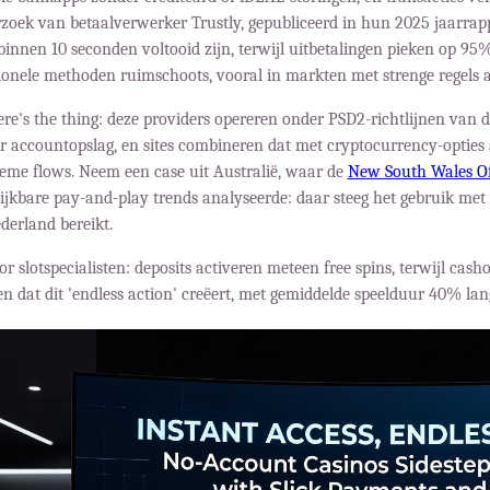
zoek van betaalverwerker Trustly, gepubliceerd in hun 2025 jaarrap
binnen 10 seconden voltooid zijn, terwijl uitbetalingen pieken op 95
tionele methoden ruimschoots, vooral in markten met strenge regels a
re's the thing: deze providers opereren onder PSD2-richtlijnen van d
r accountopslag, en sites combineren dat met cryptocurrency-opties a
eme flows. Neem een case uit Australië, waar de
New South Wales Of
ijkbare pay-and-play trends analyseerde: daar steeg het gebruik met 
derland bereikt.
r slotspecialisten: deposits activeren meteen free spins, terwijl cash
n dat dit 'endless action' creëert, met gemiddelde speelduur 40% lang