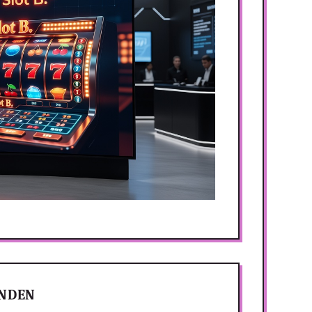
INDEN