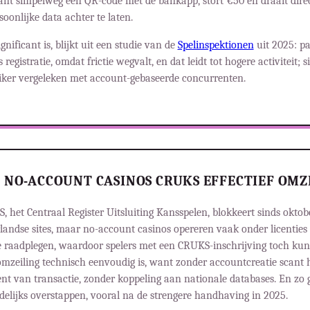
cant simpelweg een QR-code met de bankapp, stort €50 en draait direc
soonlijke data achter te laten.
gnificant is, blijkt uit een studie van de
Spelinspektionen
uit 2025: p
s registratie, omdat frictie wegvalt, en dat leidt tot hogere activitei
iker vergeleken met account-gebaseerde concurrenten.
 NO-ACCOUNT CASINOS CRUKS EFFECTIEF OMZ
 het Centraal Register Uitsluiting Kansspelen, blokkeert sinds oktobe
landse sites, maar no-account casinos opereren vaak onder licenties 
te raadplegen, waardoor spelers met een CRUKS-inschrijving toch kun
omzeiling technisch eenvoudig is, want zonder accountcreatie scant 
t van transactie, zonder koppeling aan nationale databases. En zo 
elijks overstappen, vooral na de strengere handhaving in 2025.