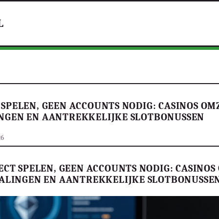
L
 SPELEN, GEEN ACCOUNTS NODIG: CASINOS OM
NGEN EN AANTREKKELIJKE SLOTBONUSSEN
26
ECT SPELEN, GEEN ACCOUNTS NODIG: CASINOS
ALINGEN EN AANTREKKELIJKE SLOTBONUSSE