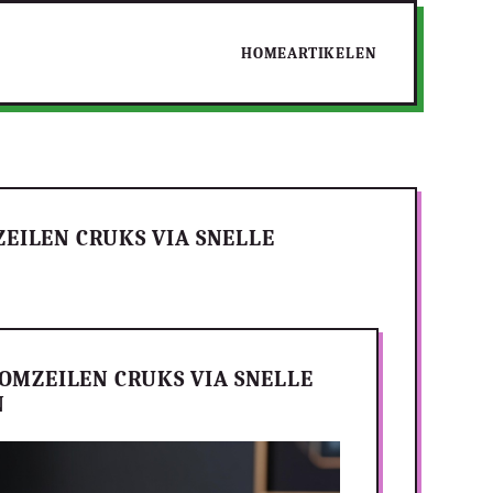
HOME
ARTIKELEN
ZEILEN CRUKS VIA SNELLE
 OMZEILEN CRUKS VIA SNELLE
N