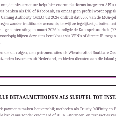
out, de infrastructuur helpt hier enorm: platforms integreren API's v
via banken als ING of Rabobank, en omdat geen profiel wordt opgesla
 Gaming Authority (MGA) uit 2024 onthult dat 85% van de MGA-geli
gels zonder traditionele accounts, terwijl ze tegelijkertijd buiten n
it gets interesting: in maart 2026 kondigde de Kansspelautoriteit (K
oorlopig blijven deze sites bereikbaar via VPN's of directe IP-toega
.
 die dit volgen, zien patronen: sites als Wheatcroft of Snabbare Cas
uizenden bezoekers uit Nederland, en bieden diensten aan die lokaal 
LLE BETAALMETHODEN ALS SLEUTEL TOT INST
ick payments maken het verschil; methoden als Trustly, MiFinity en B
le bankapps zonder creditcard of iDEAL-storingen, en transacties v