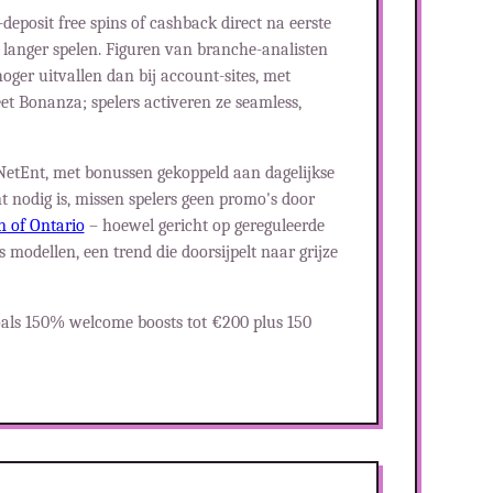
eposit free spins of cashback direct na eerste
t langer spelen. Figuren van branche-analisten
ger uitvallen dan bij account-sites, met
eet Bonanza; spelers activeren ze seamless,
NetEnt, met bonussen gekoppeld aan dagelijkse
 nodig is, missen spelers geen promo's door
 of Ontario
– hoewel gericht op gereguleerde
 modellen, een trend die doorsijpelt naar grijze
oals 150% welcome boosts tot €200 plus 150