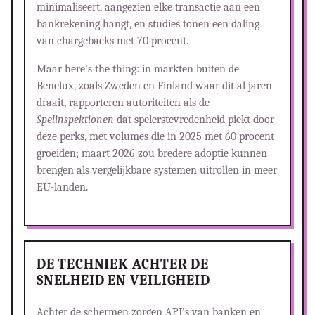
minimaliseert, aangezien elke transactie aan een
bankrekening hangt, en studies tonen een daling
van chargebacks met 70 procent.
Maar here's the thing: in markten buiten de
Benelux, zoals Zweden en Finland waar dit al jaren
draait, rapporteren autoriteiten als de
Spelinspektionen
dat spelerstevredenheid piekt door
deze perks, met volumes die in 2025 met 60 procent
groeiden; maart 2026 zou bredere adoptie kunnen
brengen als vergelijkbare systemen uitrollen in meer
EU-landen.
DE TECHNIEK ACHTER DE
SNELHEID EN VEILIGHEID
Achter de schermen zorgen API's van banken en