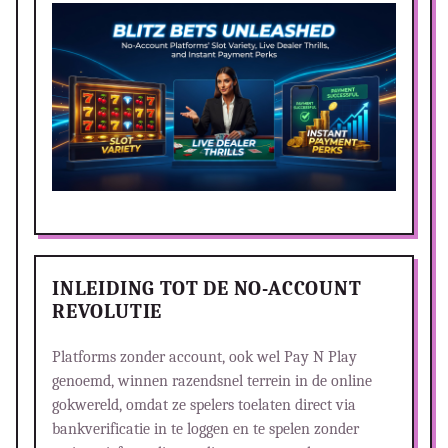
INLEIDING TOT DE NO-ACCOUNT
REVOLUTIE
Platforms zonder account, ook wel Pay N Play
genoemd, winnen razendsnel terrein in de online
gokwereld, omdat ze spelers toelaten direct via
bankverificatie in te loggen en te spelen zonder