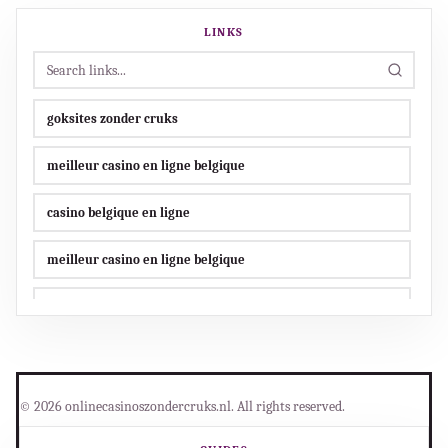
LINKS
goksites zonder cruks
meilleur casino en ligne belgique
casino belgique en ligne
meilleur casino en ligne belgique
jeux d argent en ligne belgique
jeux d’argent en ligne
online casino zonder cruks
© 2026 onlinecasinoszondercruks.nl. All rights reserved.
online goksites